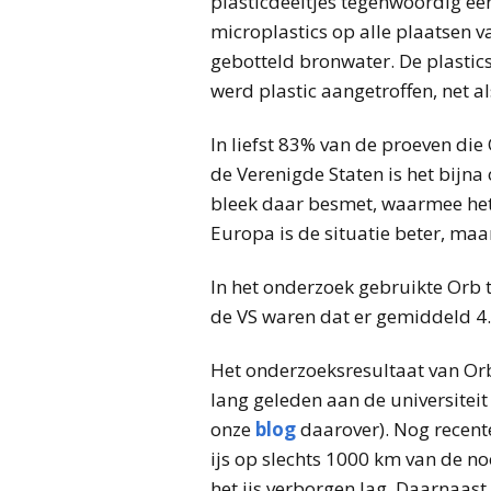
plasticdeeltjes tegenwoordig ee
microplastics op alle plaatsen v
gebotteld bronwater. De plastic
werd plastic aangetroffen, net a
In liefst 83% van de proeven di
de Verenigde Staten is het bijna
bleek daar besmet, waarmee het 
Europa is de situatie beter, maa
In het onderzoek gebruikte Orb t
de VS waren dat er gemiddeld 4.8
Het onderzoeksresultaat van Orb 
lang geleden aan de universiteit
onze
blog
daarover). Nog recente
ijs op slechts 1000 km van de n
het ijs verborgen lag. Daarnaast