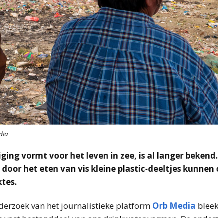
dia
iging vormt voor het leven in zee, is al langer beken
door het eten van vis kleine plastic-deeltjes kunnen
ktes.
nderzoek van het journalistieke platform
Orb Media
bleek