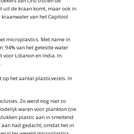
oekers van Orb troffen de
at uit de kraan komt, maar ook in
t kraanwater van het Capitool
met microplastics. Met name in
en: 94% van het getestte water
 voor Libanon en India. In
.
op het aantal plasticvezels. In
clusies. Zo werd nog niet zo
dodelijk waren voor plankton (zie
stukken plastic aan in smeltend
f aan had gedacht, omdat het in
eral ter wereld microplastics