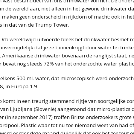
n vast bestanddeel van ons drinkwater vormen. De onderz
an de wereld aan, niet alleen in het gewone drinkwater d
s maken geen onderscheid in rijkdom of macht: ook in he
ls in dat van de Trump Tower.
e Orb wereldwijd uitvoerde bleek het drinkwater besmet 
 onvermijdelijk dat je ze binnenkrijgt door water te drink
Amerikaanse drinkwater bovenaan de ranglijst staat, net
r bevat nog steeds 72% van het onderzochte water plastic
elkens 500 ml. water, dat microscopisch werd onderzocht 
, in Europa 1.9.
komt in een treurig stemmend rijtje van soortgelijke con
 van Ljubljana (Slovenië) aangetoond dat micro-plastics 
r (in september 2017) troffen Britse onderzoekers grote 
oordpool. Plastic waar tot nu toe niemand weet van had o
 werd eerder deze maand duidelijk dat ook het zeezout ov