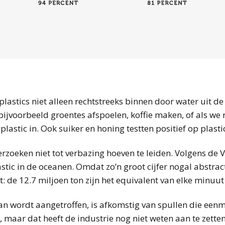
astics niet alleen rechtstreeks binnen door water uit de k
bijvoorbeeld groentes afspoelen, koffie maken, of als we 
plastic in. Ook suiker en honing testten positief op plasti
zoeken niet tot verbazing hoeven te leiden. Volgens de V
stic in de oceanen. Omdat zo’n groot cijfer nogal abstract
: de 12.7 miljoen ton zijn het equivalent van elke minuut
aan wordt aangetroffen, is afkomstig van spullen die een
, maar dat heeft de industrie nog niet weten aan te zetten